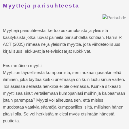
Myyttejä parisuhteesta
Myyttejä parisuhteesta, kertoo uskomuksista ja yleisistä
käsityksistä jotka luovat paineita parisuhdetta kohtaan. Harris R
ACT (2009) nimeää neljä yleisintä myyttiä, joita viihdeteollisuus,
kirjallisuus, elokuvat ja televisiosarjat ruokkivat.
Ensimmäinen myytti
Myytti on täydellisestä kumppanista, sen mukaan jossakin elää
ihminen, joka täyttää kaikki unelmasija on kuin luotu sinua varten.
Tosiasiassa sellaista henkilöä ei ole olemassa. Kuinka sitkeästi
myytti saa sinut vertailemaan kumppaniasi muihin ja kaipaamaan
jotain parempaa? Myytti voi aiheuttaa sen, että mielesi
muodostaa vaativia sääntöjä kumppanillesi siitä, millainen hänen
pitäisi olla. Se voi herkistää mielesi myös etsimään hänestä
puutteita.