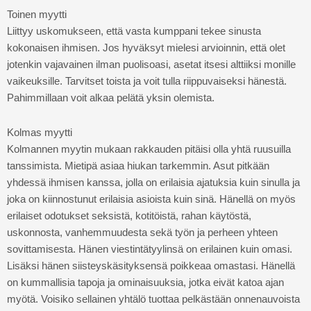
Toinen myytti
Liittyy uskomukseen, että vasta kumppani tekee sinusta
kokonaisen ihmisen. Jos hyväksyt mielesi arvioinnin, että olet
jotenkin vajavainen ilman puolisoasi, asetat itsesi alttiiksi monille
vaikeuksille. Tarvitset toista ja voit tulla riippuvaiseksi hänestä.
Pahimmillaan voit alkaa pelätä yksin olemista.
Kolmas myytti
Kolmannen myytin mukaan rakkauden pitäisi olla yhtä ruusuilla
tanssimista. Mietipä asiaa hiukan tarkemmin. Asut pitkään
yhdessä ihmisen kanssa, jolla on erilaisia ajatuksia kuin sinulla ja
joka on kiinnostunut erilaisia asioista kuin sinä. Hänellä on myös
erilaiset odotukset seksistä, kotitöistä, rahan käytöstä,
uskonnosta, vanhemmuudesta sekä työn ja perheen yhteen
sovittamisesta. Hänen viestintätyylinsä on erilainen kuin omasi.
Lisäksi hänen siisteyskäsityksensä poikkeaa omastasi. Hänellä
on kummallisia tapoja ja ominaisuuksia, jotka eivät katoa ajan
myötä. Voisiko sellainen yhtälö tuottaa pelkästään onnenauvoista