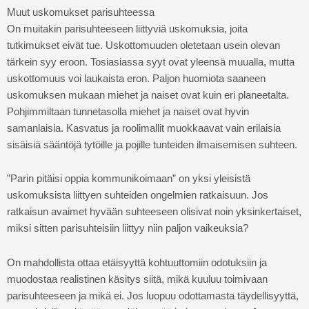
Muut uskomukset parisuhteessa
On muitakin parisuhteeseen liittyviä uskomuksia, joita
tutkimukset eivät tue. Uskottomuuden oletetaan usein olevan
tärkein syy eroon. Tosiasiassa syyt ovat yleensä muualla, mutta
uskottomuus voi laukaista eron. Paljon huomiota saaneen
uskomuksen mukaan miehet ja naiset ovat kuin eri planeetalta.
Pohjimmiltaan tunnetasolla miehet ja naiset ovat hyvin
samanlaisia. Kasvatus ja roolimallit muokkaavat vain erilaisia
sisäisiä sääntöjä tytöille ja pojille tunteiden ilmaisemisen suhteen.
”Parin pitäisi oppia kommunikoimaan” on yksi yleisistä
uskomuksista liittyen suhteiden ongelmien ratkaisuun. Jos
ratkaisun avaimet hyvään suhteeseen olisivat noin yksinkertaiset,
miksi sitten parisuhteisiin liittyy niin paljon vaikeuksia?
On mahdollista ottaa etäisyyttä kohtuuttomiin odotuksiin ja
muodostaa realistinen käsitys siitä, mikä kuuluu toimivaan
parisuhteeseen ja mikä ei. Jos luopuu odottamasta täydellisyyttä,