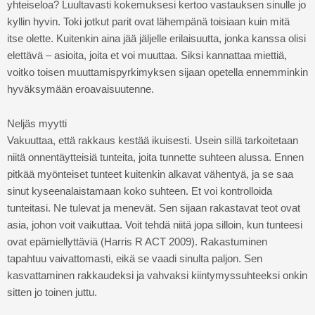
yhteiseloa? Luultavasti kokemuksesi kertoo vastauksen sinulle jo
kyllin hyvin. Toki jotkut parit ovat lähempänä toisiaan kuin mitä
itse olette. Kuitenkin aina jää jäljelle erilaisuutta, jonka kanssa olisi
elettävä – asioita, joita et voi muuttaa. Siksi kannattaa miettiä,
voitko toisen muuttamispyrkimyksen sijaan opetella ennemminkin
hyväksymään eroavaisuutenne.
Neljäs myytti
Vakuuttaa, että rakkaus kestää ikuisesti. Usein sillä tarkoitetaan
niitä onnentäytteisiä tunteita, joita tunnette suhteen alussa. Ennen
pitkää myönteiset tunteet kuitenkin alkavat vähentyä, ja se saa
sinut kyseenalaistamaan koko suhteen. Et voi kontrolloida
tunteitasi. Ne tulevat ja menevät. Sen sijaan rakastavat teot ovat
asia, johon voit vaikuttaa. Voit tehdä niitä jopa silloin, kun tunteesi
ovat epämiellyttäviä (Harris R ACT 2009). Rakastuminen
tapahtuu vaivattomasti, eikä se vaadi sinulta paljon. Sen
kasvattaminen rakkaudeksi ja vahvaksi kiintymyssuhteeksi onkin
sitten jo toinen juttu.