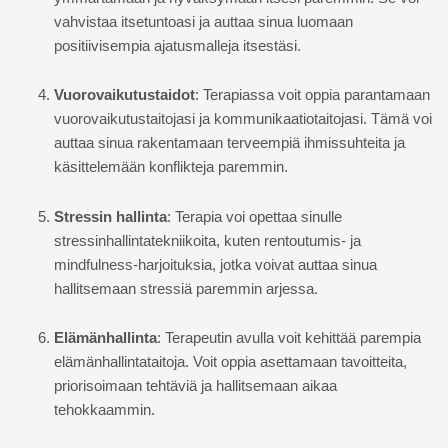
vahvistaa itsetuntoasi ja auttaa sinua luomaan
positiivisempia ajatusmalleja itsestäsi.
Vuorovaikutustaidot
: Terapiassa voit oppia parantamaan
vuorovaikutustaitojasi ja kommunikaatiotaitojasi. Tämä voi
auttaa sinua rakentamaan terveempiä ihmissuhteita ja
käsittelemään konflikteja paremmin.
Stressin hallinta
: Terapia voi opettaa sinulle
stressinhallintatekniikoita, kuten rentoutumis- ja
mindfulness-harjoituksia, jotka voivat auttaa sinua
hallitsemaan stressiä paremmin arjessa.
Elämänhallinta
: Terapeutin avulla voit kehittää parempia
elämänhallintataitoja. Voit oppia asettamaan tavoitteita,
priorisoimaan tehtäviä ja hallitsemaan aikaa
tehokkaammin.