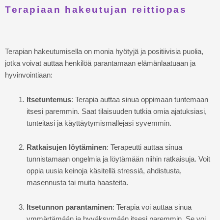
Terapiaan hakeutujan reittiopas
Terapian hakeutumisella on monia hyötyjä ja positiivisia puolia,
jotka voivat auttaa henkilöä parantamaan elämänlaatuaan ja
hyvinvointiaan:
Itsetuntemus
: Terapia auttaa sinua oppimaan tuntemaan
itsesi paremmin. Saat tilaisuuden tutkia omia ajatuksiasi,
tunteitasi ja käyttäytymismallejasi syvemmin.
Ratkaisujen löytäminen
: Terapeutti auttaa sinua
tunnistamaan ongelmia ja löytämään niihin ratkaisuja. Voit
oppia uusia keinoja käsitellä stressiä, ahdistusta,
masennusta tai muita haasteita.
Itsetunnon parantaminen
: Terapia voi auttaa sinua
ymmärtämään ja hyväksymään itsesi paremmin. Se voi