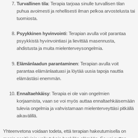
Turvallinen tila
: Terapia tarjoaa sinulle turvallisen tilan
puhua avoimesti ja rehellisesti ilman pelkoa arvostelusta tai
tuomiosta.
Psyykkinen hyvinvointi
: Terapian avulla voit parantaa
psyykkistä hyvinvointiasi ja lievittää masennusta,
ahdistusta ja muita mielenterveysongelmia.
Elämänlaadun parantaminen
: Terapian avulla voit
parantaa elämänlaatuasi ja löytää uusia tapoja nauttia
elämästäsi enemmän.
Ennaltaehkäisy
: Terapia ei ole vain ongelmien
korjaamista, vaan se voi myös auttaa ennaltaehkäisemään
tulevia ongelmia ja vahvistamaan mielenterveyttäsi pitkällä
aikavälillä.
Yhteenvetona voidaan todeta, että terapian hakeutumisella on