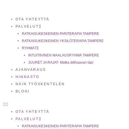
Siirry
sisältöön
OTA YHTEYTTÄ
PALVELUT
RATKAISUKESKEINEN PARITERAPIA TAMPERE
RATKAISUKESKEINEN YKSILÖTERAPIA TAMPERE
RYHMÄT
INTUITIIVINEN MAALAUSRYHMÄ TAMPERE
JUURET JA RAJAT- Matka äitihaavan läpi
AJANVARAUS
HINNASTO
NÄIN TYÖSKENTELEN
BLOGI
OTA YHTEYTTÄ
PALVELUT
RATKAISUKESKEINEN PARITERAPIA TAMPERE