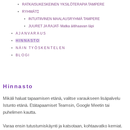
RATKAISUKESKEINEN YKSILÖTERAPIA TAMPERE
RYHMÄT
INTUITIIVINEN MAALAUSRYHMÄ TAMPERE
JUURET JA RAJAT- Matka äitihaavan läpi
AJANVARAUS
HINNASTO
NÄIN TYÖSKENTELEN
BLOGI
Hinnasto
Mikäli haluat tapaamisen etänä, valitse varaukseen lisäpalvelu
Istunto etänä. Etätapaamiset Teamsin, Google Meetin tai
puhelimen kautta.
Varaa ensin tutustumiskäynti ja katsotaan, kohtaavatko kemiat.