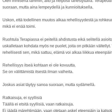
Olen ihmisenä lämmin, aito ja helposti lähestyttävä. Terapeutt
suoraan, mutta aina lempeydellä ja kunnioituksella.
Uskon, että todellinen muutos alkaa rehellisyydestä ja rohkeud
mikä ei enää toimi.
Ruohtula Terapiassa ei peitellä ahdistusta eikä selitellä asioit
uskalletaan kohdata myös ne puolet, joita on pitkään vältellyt.
rehellisesti sen, mikä sattuu, elämä voi alkaa liikkua eteenpäi
Rehellisyys itseä kohtaan ei ole kovuutta.
Se on välittämistä itsestä ilman valheita.
Joskus asiat täytyy sanoa suoraan, mutta sydämellä.
Ratkaisuja, ei syyllisiä
Täällä ei etsitä syyllisiä, vaan ratkaisuja.
Ei jäädä märehtimään, vaan otetaan askel eteenpäin ja katsot