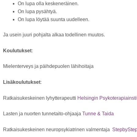
On lupa olla keskeneräinen.
On lupa pysähtyä.
On lupa löytää suunta uudelleen.
Ja usein juuri pohjalta alkaa todellinen muutos.
Koulutukset
:
Mielenterveys ja päihdepuolen lähihoitaja
Lisäkoulutukset
:
Ratkaisukeskeinen lyhytterapeutti
Helsingin Psykoterapiainsti
Lasten ja nuorten tunnetaito-ohjaaja
Tunne & Taida
Ratkaisukeskeinen neuropsykiatrinen valmentaja
StepbySte