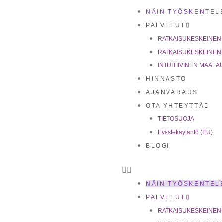
Siirry
NÄIN TYÖSKENTEL
sisältöön
PALVELUT
RATKAISUKESKEINEN
RATKAISUKESKEINEN
INTUITIIVINEN MAA
HINNASTO
AJANVARAUS
OTA YHTEYTTÄ
TIETOSUOJA
Evästekäytäntö (EU)
BLOGI
NÄIN TYÖSKENTEL
PALVELUT
RATKAISUKESKEINEN