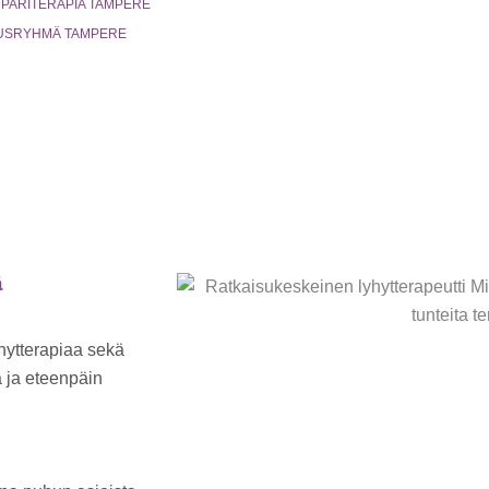
 PARITERAPIA TAMPERE
LAUSRYHMÄ TAMPERE
ä
hytterapiaa sekä
a ja eteenpäin