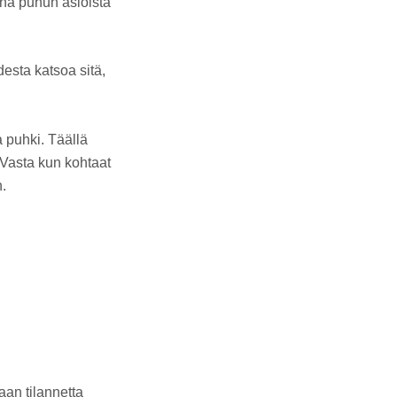
ina puhun asioista
esta katsoa sitä,
a puhki. Täällä
 Vasta kun kohtaat
n.
aan tilannetta