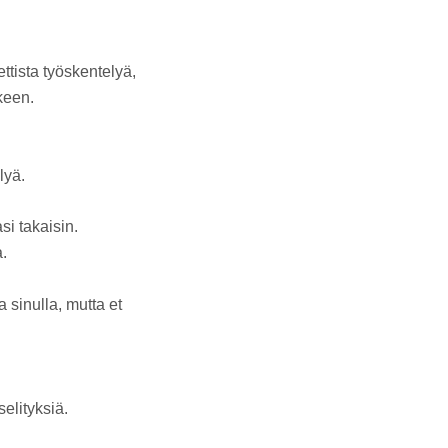
ttista työskentelyä,
keen.
lyä.
si takaisin.
.
 sinulla, mutta et
elityksiä.