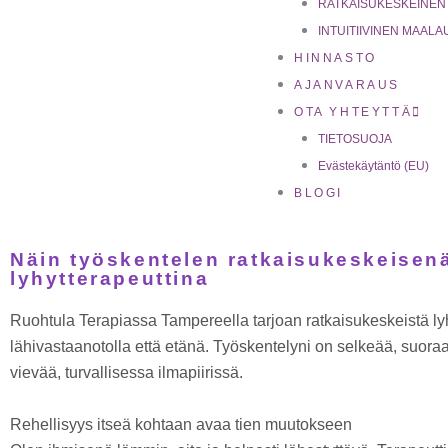
RATKAISUKESKEINEN
INTUITIIVINEN MAA
HINNASTO
AJANVARAUS
OTA YHTEYTTÄ
TIETOSUOJA
Evästekäytäntö (EU)
BLOGI
Näin työskentelen ratkaisukeskeisen
lyhytterapeuttina
Ruohtula Terapiassa Tampereella tarjoan ratkaisukeskeistä ly
lähivastaanotolla että etänä. Työskentelyni on selkeää, suora
vievää, turvallisessa ilmapiirissä.
Rehellisyys itseä kohtaan avaa tien muutokseen