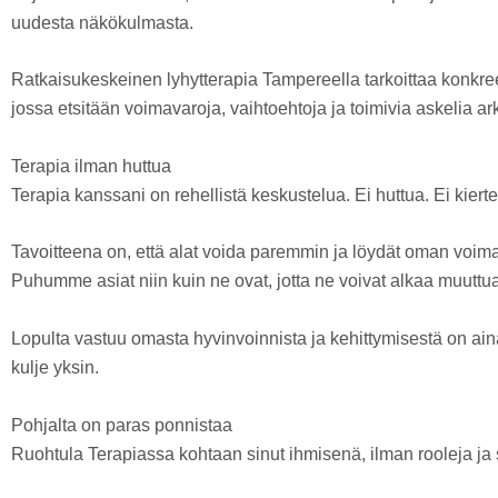
uudesta näkökulmasta.
Ratkaisukeskeinen lyhytterapia Tampereella tarkoittaa konkree
jossa etsitään voimavaroja, vaihtoehtoja ja toimivia askelia ar
Terapia ilman huttua
Terapia kanssani on rehellistä keskustelua. Ei huttua. Ei kierte
Tavoitteena on, että alat voida paremmin ja löydät oman voima
Puhumme asiat niin kuin ne ovat, jotta ne voivat alkaa muuttua
Lopulta vastuu omasta hyvinvoinnista ja kehittymisestä on aina
kulje yksin.
Pohjalta on paras ponnistaa
Ruohtula Terapiassa kohtaan sinut ihmisenä, ilman rooleja ja s