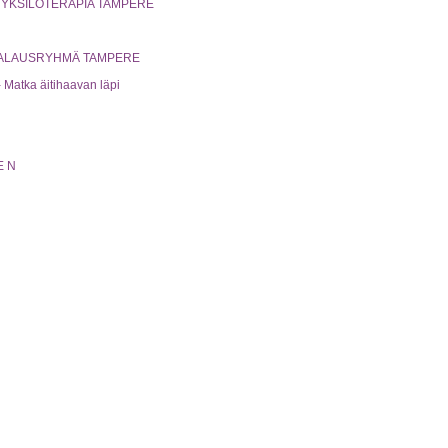
 YKSILÖTERAPIA TAMPERE
MAALAUSRYHMÄ TAMPERE
Matka äitihaavan läpi
EN