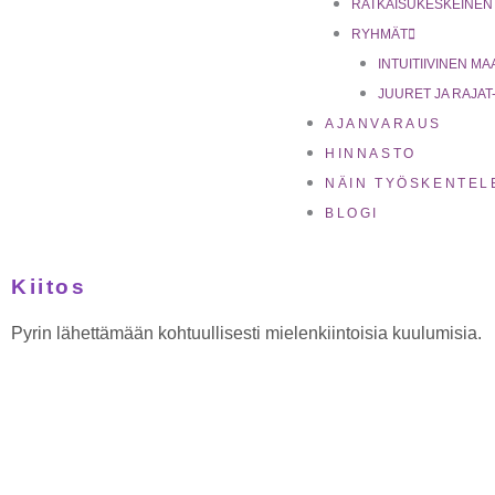
RATKAISUKESKEINEN
RYHMÄT
INTUITIIVINEN 
JUURET JA RAJAT- 
AJANVARAUS
HINNASTO
NÄIN TYÖSKENTEL
BLOGI
Kiitos
Pyrin lähettämään kohtuullisesti mielenkiintoisia kuulumisia.