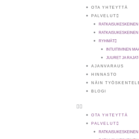
Siirry
OTA YHTEYTTÄ
sisältöön
PALVELUT
RATKAISUKESKEINEN
RATKAISUKESKEINEN
RYHMÄT
INTUITIIVINEN 
JUURET JA RAJAT- 
AJANVARAUS
HINNASTO
NÄIN TYÖSKENTEL
BLOGI
OTA YHTEYTTÄ
PALVELUT
RATKAISUKESKEINEN