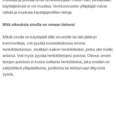
muokata ja poistaa omia henkilötietojaan milloin vain. Ainoastaan
käyttäjänimeä ei voi muuttaa. Verkkosivuston ylläpitäjät voivat
nähdä ja muokata käyttäjäprofiilien tietoja.
Mitä oikeuksia sinulla on omaan tietoosi
Mikäli sinulla on käyttäjätili tälle sivustolle tai olet jättänyt
kommentteja, voit pyytää koostetiedostoa omista
henkilötiedoistasi, sisältäen kaiken henkilötiedon, jonka olet meille
antanut. Voit myös pyytää henkilötietojesi poistoa. Oikeus omien
tietojen poistoon ei koske sellaista henkilötietoa, joka meidän on
säilytettävä ylläpidollisista, juridisista tai tietoturvaan liittyvistä
syistä.