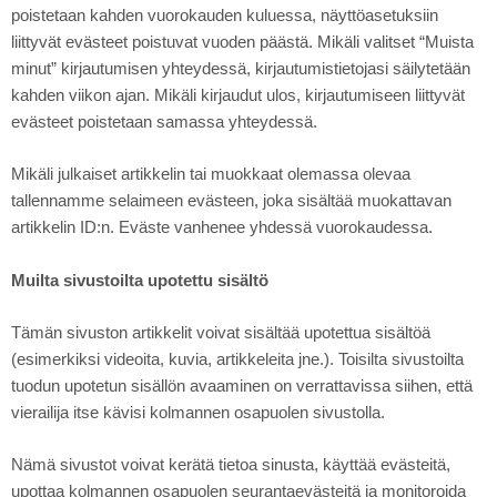
poistetaan kahden vuorokauden kuluessa, näyttöasetuksiin
liittyvät evästeet poistuvat vuoden päästä. Mikäli valitset “Muista
minut” kirjautumisen yhteydessä, kirjautumistietojasi säilytetään
kahden viikon ajan. Mikäli kirjaudut ulos, kirjautumiseen liittyvät
evästeet poistetaan samassa yhteydessä.
Mikäli julkaiset artikkelin tai muokkaat olemassa olevaa
tallennamme selaimeen evästeen, joka sisältää muokattavan
artikkelin ID:n. Eväste vanhenee yhdessä vuorokaudessa.
Muilta sivustoilta upotettu sisältö
Tämän sivuston artikkelit voivat sisältää upotettua sisältöä
(esimerkiksi videoita, kuvia, artikkeleita jne.). Toisilta sivustoilta
tuodun upotetun sisällön avaaminen on verrattavissa siihen, että
vierailija itse kävisi kolmannen osapuolen sivustolla.
Nämä sivustot voivat kerätä tietoa sinusta, käyttää evästeitä,
upottaa kolmannen osapuolen seurantaevästeitä ja monitoroida