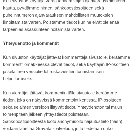
Kun sivuston käyttäjä varaa tapaamisajan ajanvarauskalenterin
kautta, pyydämme nimen, sähköpostiosoitteen sekä
puhelinnumeron ajanvarauksen mahdollisten muutoksien
ilmoittamista varten. Poistamme tiedot kun ne eivät ole enää
tarpeen asiakassuhteen hoitamista varten.
Yhteydenotto ja kommentit
Kun sivuston käyttäjät jättävät kommentteja sivustolle, keräämme
kommenttilomakkeessa olevat tiedot, sekä käyttäjän IP-osoitteen
ja selaimen versiotiedot roskaviestien tunnistamisen
helpottamiseksi.
Kun vierailijat jättävät kommentin tälle sivustolle keräämme
tiedon, joka on näkyvissä kommentointikentissä, IP-osoitteen
sekä selaimen versioon liittyvät tiedot. Yhteydenoton tai muun
toimenpiteen jälkeen yhteystiedot poistetaan.
Sähköpostiosoitteesta luotu anonymisoitu hajautustieto (hash)
voidaan lähettää Gravatar-palveluun, jotta tiedetään onko