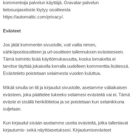
kommentoija palvelun käyttäjä. Gravatar-palvelun
tietosuojaseloste löytyy osoitteesta
https://automattic.com/privacy/.
Evästeet
Jos jätät kommentin sivustolle, voit valita nimen,
sähköpostiosoitteen ja url-osoitteen tallennuksen evästeeseen.
Tämä toiminto lisää käyttömukavuutta, koska lomaketta ei
tarvitse täyttää jokaisella kerralla uudelleen kommenttia lisätessä.
Evästetieto poistetaan selaimesta vuoden kuluttua.
Mikäli sinulla on tili ja kirjaudut sivustolle, asetamme väliaikaisen
evästeen, joka päättelee tukeeko selaimesi evästeitä vai ei. Tämä
eväste ei sisällä henkilötietoa ja se poistetaan kun selainikkuna
suljetaan.
Kun kirjaudut sisään asetamme useita evästeitä, jotka tallentavat
kirjautumis- sekä näyttöasetuksesi. Kirjautumisevästeet