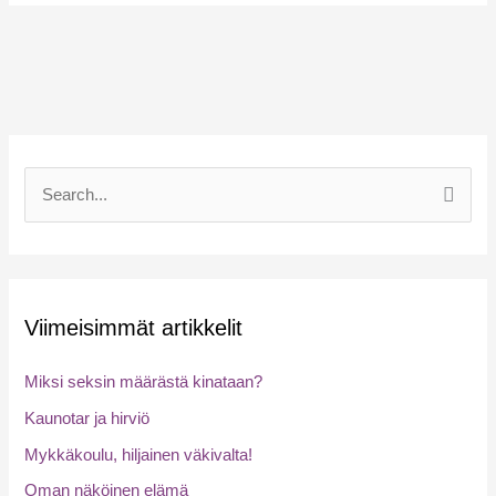
S
e
a
r
Viimeisimmät artikkelit
c
h
Miksi seksin määrästä kinataan?
f
Kaunotar ja hirviö
o
Mykkäkoulu, hiljainen väkivalta!
r
:
Oman näköinen elämä