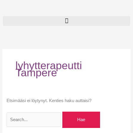
Siirry
sisältöön
Search
for:
lyhytterapeutti
Tampere
Etsimääsi ei löytynyt. Kenties haku auttaisi?